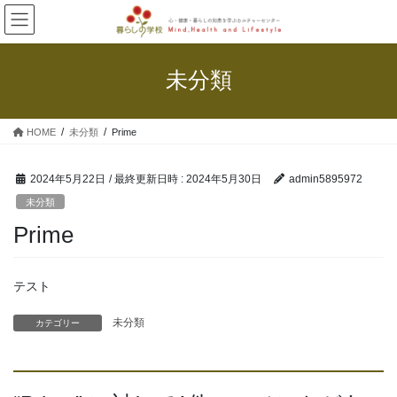
コ
ナ
ン
ビ
テ
ゲ
ン
ー
未分類
ツ
シ
へ
ョ
ス
ン
HOME
未分類
Prime
キ
に
ッ
移
プ
動
2024年5月22日
/ 最終更新日時 :
2024年5月30日
admin5895972
未分類
Prime
テスト
未分類
カテゴリー